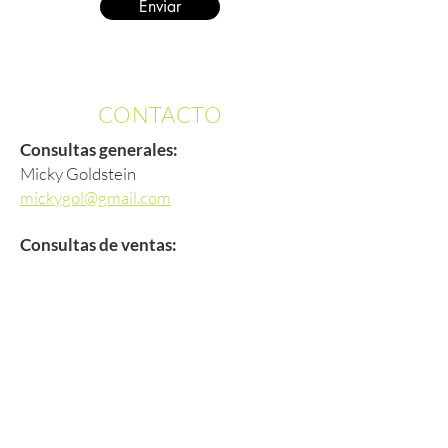
Enviar
CONTACTO
Consultas generales:
Micky Goldstein
mickygol@gmail.com
Consultas de ventas:
Marco de limón
Calle Kikar Plumer, 8
Puerto de Tel Aviv, Illinois
cs@lemonframe.com
+972 (0)73 70 60000
MickyGoldstein Arte
Hameretz 3 Tel Aviv
052-226-4866