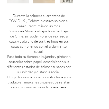
Durante la primera cuarentena de
COVID 19 , Goldstein estuvo solo en su
casa durante más de un mes.
Su esposa Mónica atrapada en Santiago
de Chile, sin poder volar de regreso a
casa, y cada uno de sus tres hijos en sus
casas cumpliendo con el aislamiento
social.
Pasa todo su tiempo dibujando y pintando
acuarelas sobre papel, describiendo sus
diferentes estados de ánimo causados por
su soledad y distancia social.
Dibujó todos sus recuerdos afectivos y los
tradujo en imágenes visuales que relatan
una gran añoranza por lo que en ese
momento se creía perdido.
Durante este período pintó más de 70
obras de arte en acuarela y en conjunto se
convirtieron en un emotivo documento